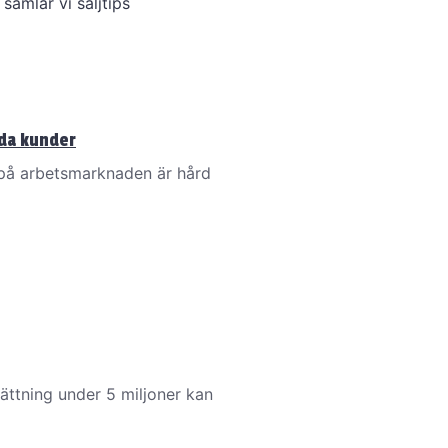
samlar vi säljtips
jda kunder
 på arbetsmarknaden är hård
sättning under 5 miljoner kan