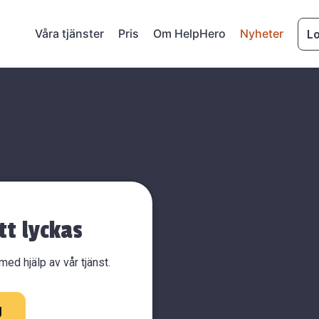
Våra tjänster
Pris
Om HelpHero
Nyheter
Lo
tt lyckas
ed hjälp av vår tjänst.
g