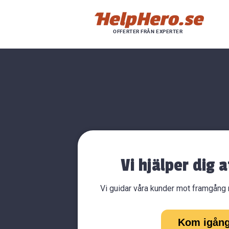
Hoppa
till
innehåll
Vi hjälper dig a
Vi guidar våra kunder mot framgång m
Kom igån