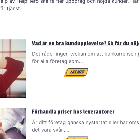
hjälp av HelpHero ska få fler uppdrag och nöjda kunder. Här 
år tjänst.
Vad är en bra kundupplevelse? Så får du nö
Det råder ingen tvekan om att konkurrensen
för alla företag som…
LÄS MER
Förhandla priser hos leverantörer
Är ditt företag ganska nystartat eller har om
det vara svårt…